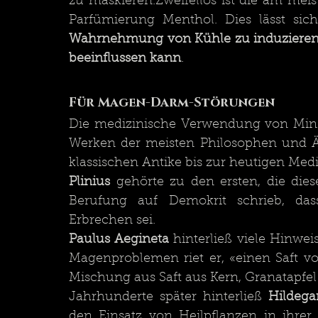
zu maskieren.Zweifellos ist die am mei
Parfümierung Menthol. Dies lässt sich
Wahrnehmung von Kühle zu induzieren, 
beeinflussen kann
.
Für Magen-Darm-Störungen
Die medizinische Verwendung von Minzen
Werken der meisten Philosophen und Ärz
klassischen Antike bis zur heutigen Medi
Plinius
 gehörte zu den ersten, die die
Berufung auf Demokrit schrieb, das
Erbrechen sei. 
Paulus Aegineta
 hinterließ viele Hinwei
Magenproblemen riet er, «einen Saft vo
Mischung aus Saft aus Kern, Granatapfel
Jahrhunderte später hinterließ 
Hildega
den Einsatz von Heilpflanzen in ihrer