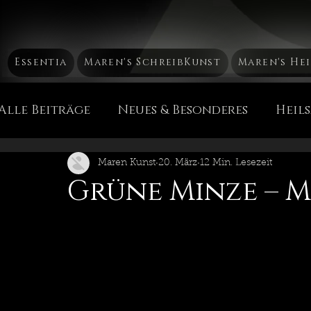
Essentia
Maren's SchreibKunst
Maren's He
Alle Beiträge
Neues & Besonderes
Heil
Mütterchen Russland Mа́тушка Россия
H
Maren Kunst
20. März
12 Min. Lesezeit
Grüne Minze – M
Die Chakren
Heil & PflegeEssenzen
Maren's Sicht der Dinge
Reise, Reise...