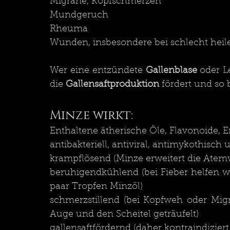
Migräne, Kopfschmerzen
Mundgeruch
Rheuma
Wunden, insbesondere bei schlecht he
Wer eine entzündete 
Gallenblase
 oder L
die 
Gallensaftproduktion
 fördert und so 
Minze wirkt:
Enthaltene ätherische Öle, Flavonoide, E
antibakteriell, antiviral, antimykothis
krampflösend (Minze erweitert die Atem
beruhigendkühlend (bei Fieber helfen 
paar Tropfen Minzöl)
schmerzstillend (bei Kopfweh oder Migrä
Auge und den Scheitel geträufelt)
gallensaftfördernd (daher kontraindizier