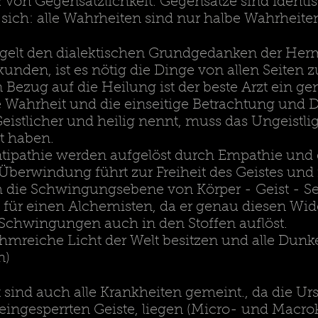
ar von Gegensätzlichkeit. Gegensätze sind identis
sich: alle Wahrheiten sind nur halbe Wahrheite
egelt den dialektischen Grundgedanken der Her
kunden, ist es nötig die Dinge von allen Seiten
 Bezug auf die Heilung ist der beste Arzt ein ge
lbe Wahrheit und die einseitige Betrachtung un
istlicher und heilig nennt, muss das Ungeistli
t haben.
tipathie werden aufgelöst durch Empathie und
berwindung führt zur Freiheit des Geistes und 
die Schwingungsebene von Körper - Geist - See
 für einen Alchemisten, da er genau diesen Wid
Schwingungen auch in den Stoffen auflöst.
uhmreiche Licht der Welt besitzen und alle Dunke
n)
 sind auch alle Krankheiten gemeint., da die U
e eingesperrten Geiste, liegen (Micro- und Mac