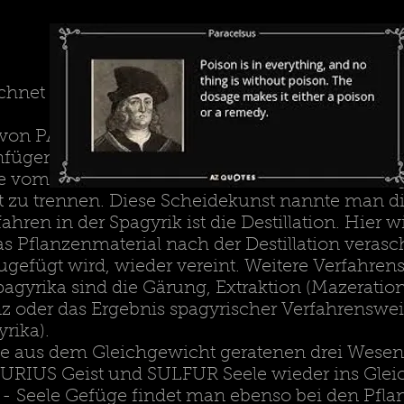
SPAGYRIK
ichnet man das Herstellungsverfahren von Arznei
e von PARACELSUS (1493-1541) geprägt und bed
gen". Die Aufgabe des Spagyrikers ist es, durc
e vom Bösen, das Grobe vom Feinen, das Geistig
 zu trennen. Diese Scheidekunst nannte man die
ahren in der Spagyrik ist die Destillation. Hier
s Pflanzenmaterial nach der Destillation verasc
ugefügt wird, wieder vereint. Weitere Verfahrenss
agyrika sind die Gärung, Extraktion (Mazeration)
z oder das Ergebnis spagyrischer Verfahrensw
rika).
ie aus dem Gleichgewicht geratenen drei Wese
URIUS Geist und SULFUR Seele wieder ins Glei
t - Seele Gefüge findet man ebenso bei den Pfla