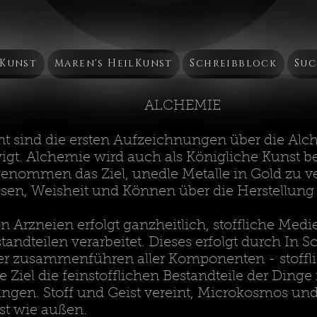
bKunst
Maren's HeilKunst
Schreibblock
Suc
ALCHEMIE
nt sind die ersten Aufzeichnungen über die Alc
gt. Alchemie wird auch als Königliche Kunst be
enommen das Ziel, unedle Metalle in Gold zu ve
ssen, Weisheit und Können über die Herstellung
n Arzneien erfolgt ganzheitlich, stoffliche Med
standteilen verarbeitet. Dieses erfolgt durch In
r zusammenführen aller Komponenten - stofflich
te Ziel die feinstofflichen Bestandteile der Ding
ingen. Stoff und Geist vereint, Microkosmos un
st wie außen.