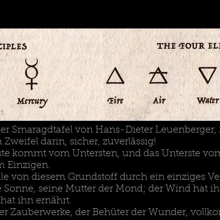
er Smaragdtafel von Hans-Dieter Leuenberger,
 Zweifel darin, sicher, zuverlässig!
rste kommt vom Untersten, und das Unterste vo
 Einzigen.
lle von diesem Grundstoff durch ein einziges Ve
die Sonne, seine Mutter der Mond; der Wind hat 
 hat ihn ernährt.
r der Zauberwerke, der Behüter der Wunder, voll