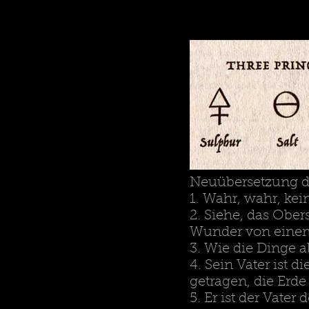
Neuübersetzung d
1. Wahr, wahr, kein
2. Siehe, das Obe
Wunder von einem
3. Wie die Dinge a
4. Sein Vater ist 
getragen, die Erde
5. Er ist der Vate