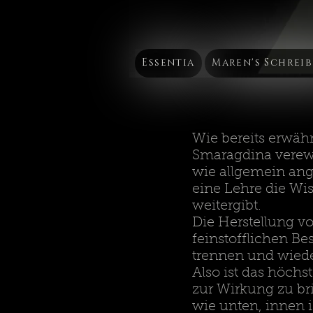
Essentia
Maren's Schrei
Wie bereits erwäh
Smaragdina verewi
wie allgemein ang
eine Lehre die Wi
weitergibt.
Die Herstellung vo
feinstofflichen Be
trennen und wiede
Also ist das höchs
zur Wirkung zu br
wie unten, innen i