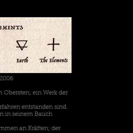
 2006
m Obersten; ein Werk der
rfahren entstanden sind.
ihn in seinem Bauch
kommen an Kräften; der