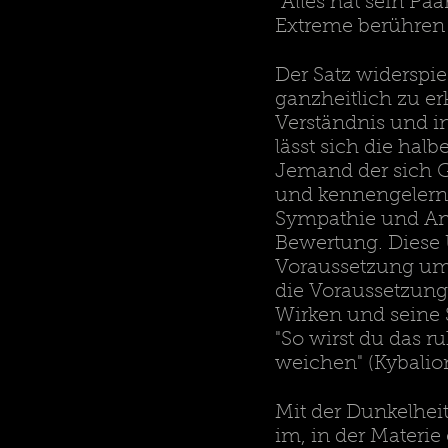
"Alles hat sein Pa
Extreme berühren 
Der Satz widerspi
ganzheitlich zu er
Verständnis und in
lässt sich die ha
Jemand der sich Ge
und kennengelern
Sympathie und An
Bewertung. Diese Ü
Voraussetzung um 
die Voraussetzung
Wirken und seine 
"So wirst du das r
weichen" (Kybalio
Mit der Dunkelheit
im, in der Materi