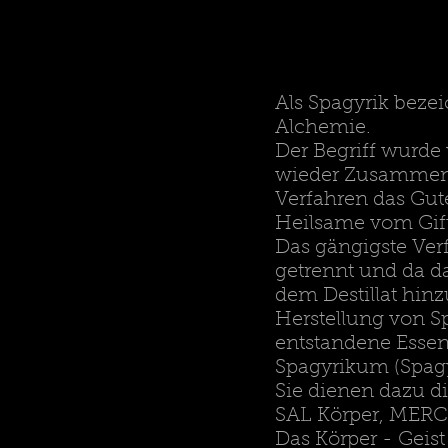
Als Spagyrik beze
Alchemie.
Der Begriff wurd
wieder Zusammenfü
Verfahren das Gut
Heilsame vom Gift
Das gängigste Verf
getrennt und da da
dem Destillat hinz
Herstellung von Sp
entstandene Essen
Spagyrikum (Spagy
Sie dienen dazu d
SAL Körper, MERC
Das Körper - Geis