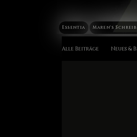
Essentia
Maren's Schrei
Alle Beiträge
Neues & 
Mütterchen Russland M
Die Chakren
Heil 
Maren's Sicht der Din