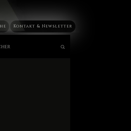
he
Kontakt & Newsletter
cher
stroMedizin
ilkunst