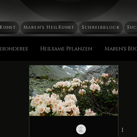
bKunst
Maren's HeilKunst
Schreibblock
Suc
Besonderes
Heilsame Pflanzen
Maren's Bü
а́тушка Россия
HeilKunst aus aller Welt
A
& PflegeEssenzen
Alteuropäische Bräuche & He
ge
Reise, Reise...
ZeitGeschehen