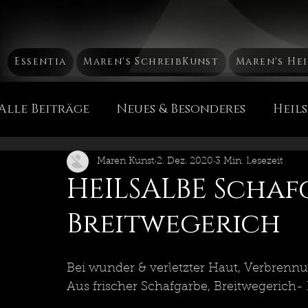
Essentia
Maren's SchreibKunst
Maren's He
Alle Beiträge
Neues & Besonderes
Heil
Mütterchen Russland Mа́тушка Россия
H
Maren Kunst
2. Dez. 2020
3 Min. Lesezeit
HEILSALBE Schaf
Breitwegerich
Die Chakren
Heil & PflegeEssenzen
Bei wunder & verletzter Haut, Verbrenn
Maren's Sicht der Dinge
Reise, Reise...
Aus frischer Schafgarbe, Breitwegerich-