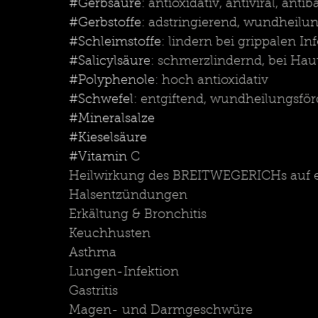
#Gerbsäure
: antioxidativ, antiviral, antib
#Gerbstoffe
: adstringierend, wundheilun
#Schleimstoffe
: lindern bei grippalen I
#Salicylsäure
: schmerzlindernd, bei Ha
#Polyphenole
: hoch antioxidativ
#Schwefel
: entgiftend, wundheilungsfö
#Mineralsalze
#Kieselsäure
#Vitamin
 C
Heilwirkung des BREITWEGERICHs auf e
Halsentzündungen
Erkältung & Bronchitis
Keuchhusten 
Asthma
Lungen-Infektion 
Gastritis 
Magen- und Darmgeschwüre 