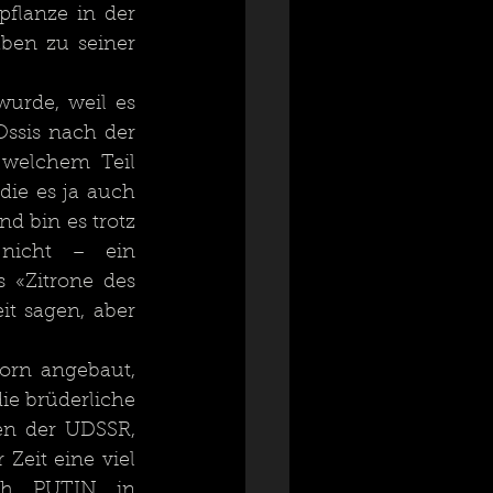
flanze in der 
en zu seiner 
urde, weil es 
Ossis nach der 
welchem Teil 
ie es ja auch 
d bin es trotz 
icht – ein 
«Zitrone des 
t sagen, aber 
orn angebaut, 
e brüderliche 
en der UDSSR, 
eit eine viel 
ch PUTIN in 