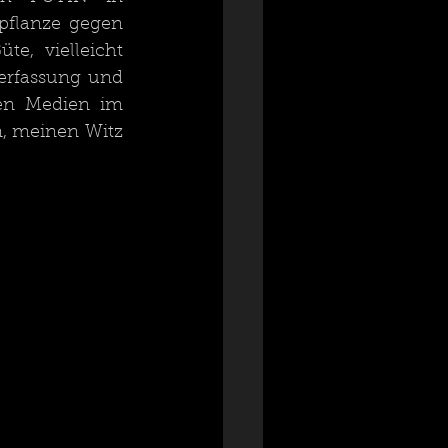
flanze gegen 
e, vielleicht 
Verfassung und 
en Medien im 
, meinen Witz 