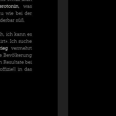
erotonin
, was 
 wie bei der 
derbar süß.
, ich kann es 
rt». Ich suche 
rieg
 vermehrt 
e Bevölkerung 
 Resultate bei 
iziell in das 