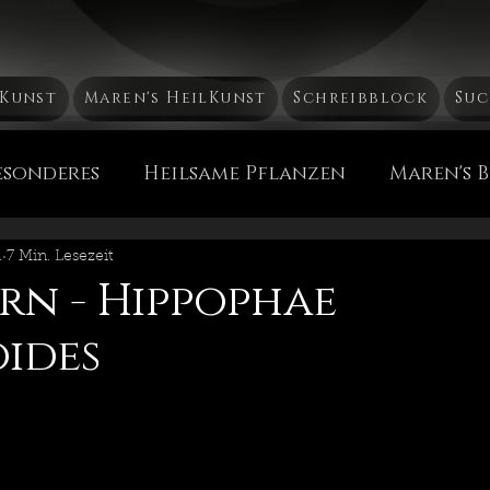
bKunst
Maren's HeilKunst
Schreibblock
Suc
esonderes
Heilsame Pflanzen
Maren's 
́тушка Россия
HeilKunst aus aller Welt
.
7 Min. Lesezeit
n - Hippophae
ides
 PflegeEssenzen
Alteuropäische Bräuche &
e
Reise, Reise...
ZeitGeschehen