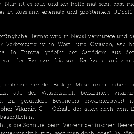
». Nun ist es raus und ich hoffe mal sehr, dass ni
es in Russland, ehemals und größtenteils UDSSR, 
rüngliche Heimat wird in Nepal vermutete und der
r Verbreitung ist in West- und Ostasien, wie ber
na. In Europa gedeiht der Sanddorn aus der 
 von den Pyrenäen bis zum Kaukasus und von d
, insbesondere der Biologe Mitschurins, haben di
ast alle der Wissenschaft bekannten Vitamin
hoher Vitamin C – Gehalt
, der auch nach dem Ei
eachtlich ist. 
t ja die Schnute, beim Verzehr der frischen Beeren.
«sauer macht lustig», sagt man doch, oder? Da könn