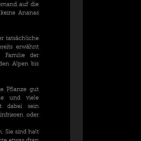
emand auf die 
keine Ananas 
 tatsächliche 
eits erwähnt 
Familie der 
en Alpen bis 
e Pflanze gut 
e und viele 
Spurenelemente in ihr gefunden. Besonders erwähnenswert ist dabei sein 
nfrieren oder 
 Sie sind halt 
te etwas dran 