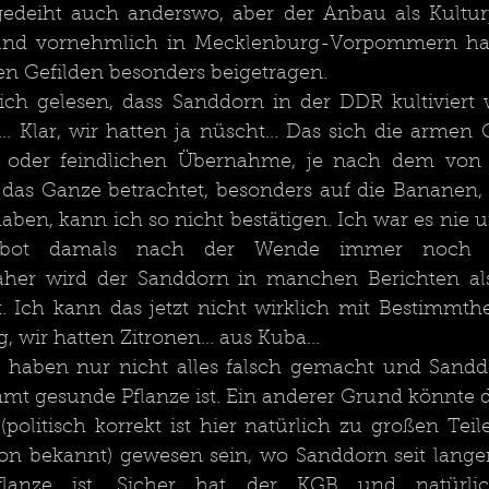
gedeiht auch anderswo, aber der Anbau als Kulturp
nd vornehmlich in Mecklenburg-Vorpommern hab
en Gefilden besonders beigetragen. 
ch gelesen, dass Sanddorn in der DDR kultiviert w
.. Klar, wir hatten ja nüscht... Das sich die armen 
 oder feindlichen Übernahme, je nach dem von 
as Ganze betrachtet, besonders auf die Bananen, d
aben, kann ich so nicht bestätigen. Ich war es nie un
gebot damals nach der Wende immer noch n
her wird der Sanddorn in manchen Berichten als 
. Ich kann das jetzt nicht wirklich mit Bestimmthei
 wir hatten Zitronen... aus Kuba... 
 haben nur nicht alles falsch gemacht und Sandd
mt gesunde Pflanze ist. Ein anderer Grund könnte di
politisch korrekt ist hier natürlich zu großen Teil
on bekannt) gewesen sein, wo Sanddorn seit langer Z
pflanze ist. Sicher hat der KGB und natürli