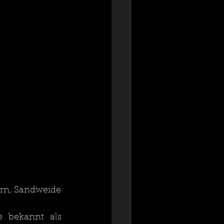
rn, Sandweide
Der bis zu 6 Meter hohe sommergrüne Sanddorn ist hierzulande bekannt als 