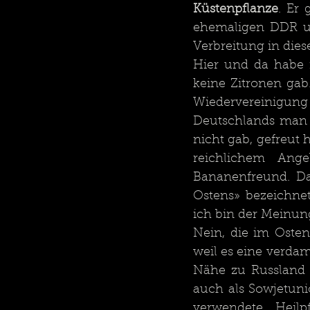
Küstenpflanze
. Er 
ehemaligen DDR u
Verbreitung in dies
Hier und da habe i
keine Zitronen gab.
Wiedervereinigung
Deutschlands man d
nicht gab, gefreut h
reichlichem An
Bananenfreund. Da
Ostens» bezeichnet
ich bin der Meinung,
Nein, die im Osten
weil es eine verdam
Nähe zu Russland (
auch als Sowjetuni
verwendete Heil