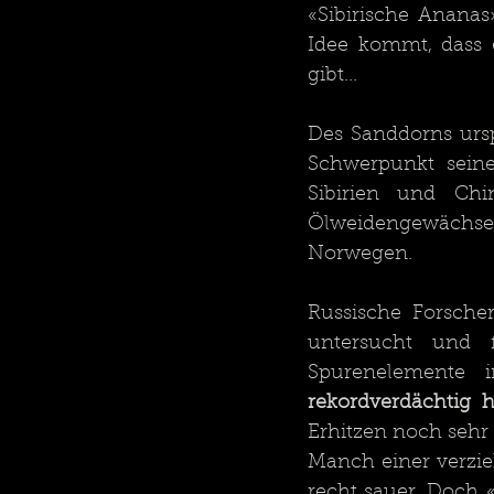
«Sibirische Ananas
Idee kommt, dass 
gibt...
Des Sanddorns ursp
Schwerpunkt seine
Sibirien und Chi
Ölweidengewächse
Norwegen.
Russische Forscher
untersucht und f
rekordverdächtig 
Erhitzen noch sehr b
Manch einer verzieh
recht sauer. Doch 