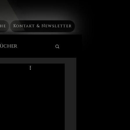
he
Kontakt & Newsletter
Bücher
AstroMedizin
 Heilkunst