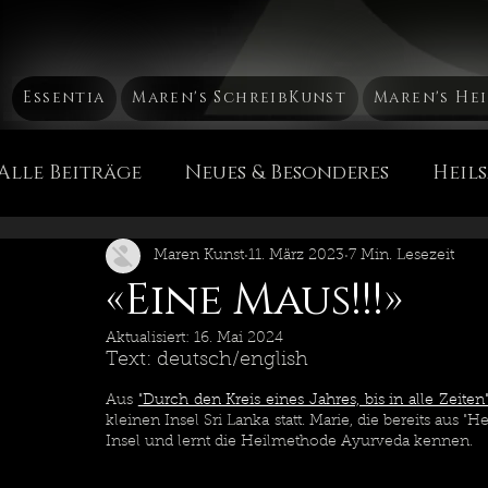
Essentia
Maren's SchreibKunst
Maren's He
Alle Beiträge
Neues & Besonderes
Heil
Mütterchen Russland Mа́тушка Россия
H
Maren Kunst
11. März 2023
7 Min. Lesezeit
«Eine Maus!!!»
Aktualisiert:
16. Mai 2024
Die Chakren
Heil & PflegeEssenzen
Text: deutsch/english
Aus 
"Durch den Kreis eines Jahres, bis in alle Zeiten
kleinen Insel Sri Lanka statt. Marie, die bereits aus "
Maren's Sicht der Dinge
Reise, Reise...
Insel und lernt die Heilmethode Ayurveda kennen.