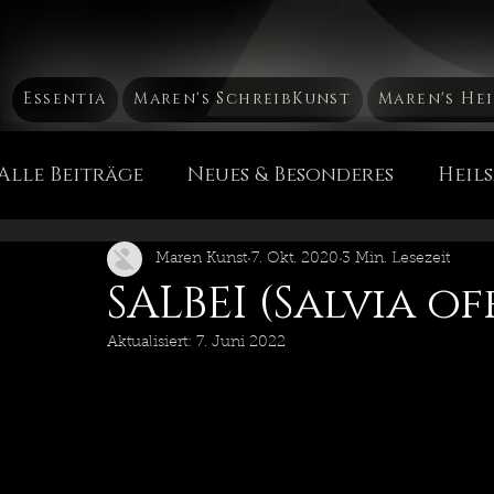
Essentia
Maren's SchreibKunst
Maren's He
Alle Beiträge
Neues & Besonderes
Heil
Mütterchen Russland Mа́тушка Россия
H
Maren Kunst
7. Okt. 2020
3 Min. Lesezeit
SALBEI (Salvia of
Aktualisiert:
7. Juni 2022
Die Chakren
Heil & PflegeEssenzen
Maren's Sicht der Dinge
Reise, Reise...