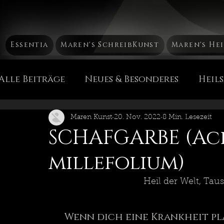
Essentia
Maren's SchreibKunst
Maren's He
Alle Beiträge
Neues & Besonderes
Heil
Mütterchen Russland Mа́тушка Россия
H
Maren Kunst
20. Nov. 2022
8 Min. Lesezeit
SCHAFGARBE (Ac
millefolium)
Die Chakren
Heil & PflegeEssenzen
Heil der Welt, Ta
Maren's Sicht der Dinge
Reise, Reise...
Wenn dich eine Krankheit pl