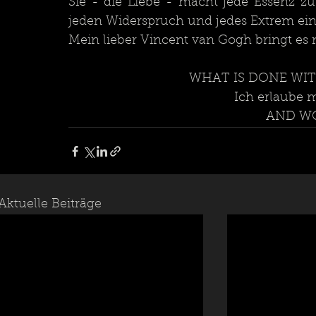
Sie - die Liebe - macht jede Essenz zu 
jeden Widerspruch und jedes Extrem ei
Mein lieber Vincent van Gogh bringt es
WHAT IS DONE WIT
Ich erlaube 
AND WO
Aktuelle Beiträge