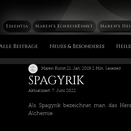
Essentia
Maren's SchreibKunst
Maren's He
Alle Beiträge
Neues & Besonderes
Heil
Mütterchen Russland Mа́тушка Россия
H
Maren Kunst
21. Jan. 2019
2 Min. Lesezeit
SPAGYRIK
Aktualisiert:
7. Juni 2022
Die Chakren
Heil & PflegeEssenzen
Als Spagyrik bezeichnet man das Herst
Alchemie. 
Maren's Sicht der Dinge
Reise, Reise...